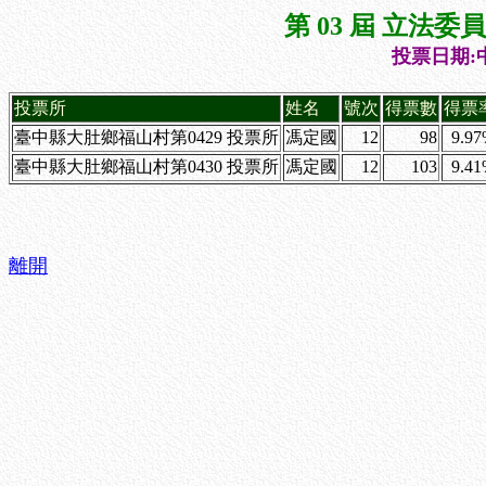
第 03 屆 立法
投票日期:中
投票所
姓名
號次
得票數
得票
臺中縣大肚鄉福山村第0429 投票所
馮定國
12
98
9.9
臺中縣大肚鄉福山村第0430 投票所
馮定國
12
103
9.4
離開