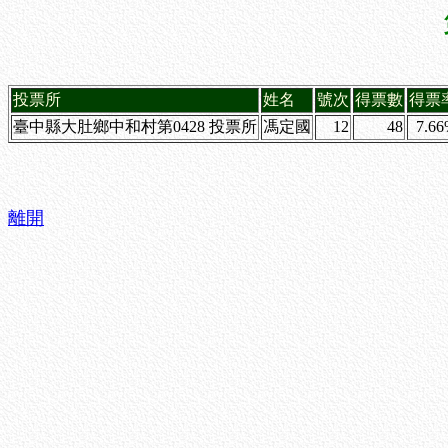
投票所
姓名
號次
得票數
得票
臺中縣大肚鄉中和村第0428 投票所
馮定國
12
48
7.6
離開