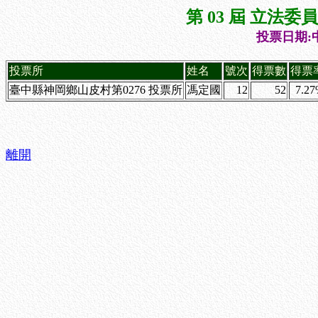
第 03 屆 立法
投票日期:中
投票所
姓名
號次
得票數
得票
臺中縣神岡鄉山皮村第0276 投票所
馮定國
12
52
7.2
離開