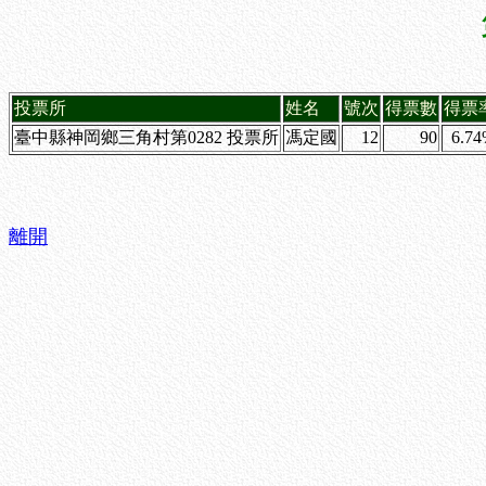
投票所
姓名
號次
得票數
得票
臺中縣神岡鄉三角村第0282 投票所
馮定國
12
90
6.7
離開