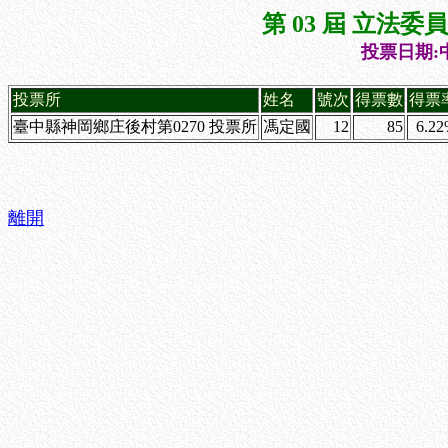
第 03 屆 立法
投票日期:中
投票所
姓名
號次
得票數
得票
臺中縣神岡鄉庄後村第0270 投票所
馮定國
12
85
6.2
離開