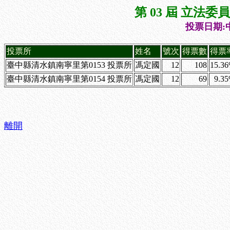
第 03 屆 立法
投票日期:中
投票所
姓名
號次
得票數
得票
臺中縣清水鎮南寧里第0153 投票所
馮定國
12
108
15.3
臺中縣清水鎮南寧里第0154 投票所
馮定國
12
69
9.3
離開