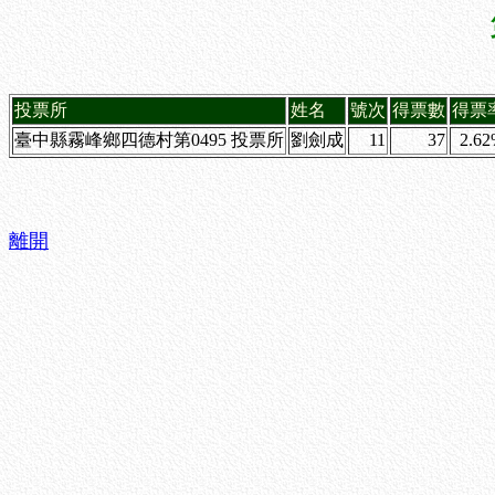
投票所
姓名
號次
得票數
得票
臺中縣霧峰鄉四德村第0495 投票所
劉劍成
11
37
2.6
離開