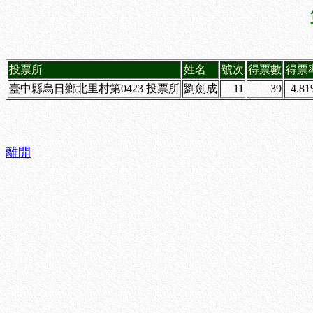
投票所
姓名
號次
得票數
得票
臺中縣烏日鄉北里村第0423 投票所
劉劍成
11
39
4.8
離開