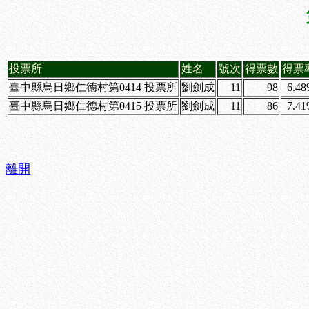
投票所
姓名
號次
得票數
得票
臺中縣烏日鄉仁德村第0414 投票所
劉劍成
11
98
6.4
臺中縣烏日鄉仁德村第0415 投票所
劉劍成
11
86
7.4
離開