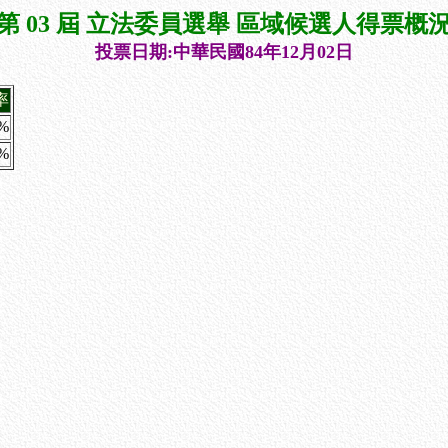
第 03 屆 立法委員選舉 區域候選人得票概
投票日期:中華民國84年12月02日
率
8%
1%