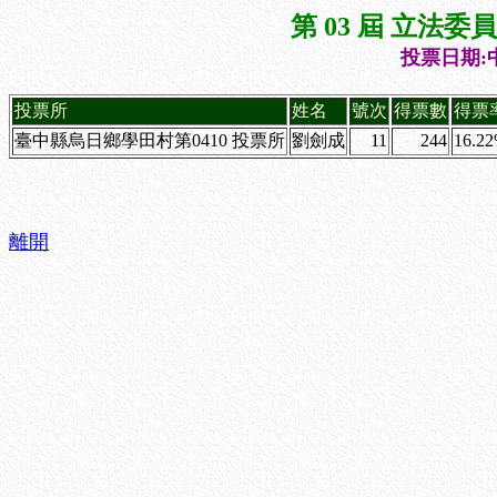
第 03 屆 立法
投票日期:中
投票所
姓名
號次
得票數
得票
臺中縣烏日鄉學田村第0410 投票所
劉劍成
11
244
16.2
離開