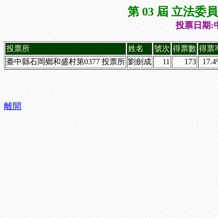
第 03 屆 立法
投票日期:中
投票所
姓名
號次
得票數
得票
臺中縣石岡鄉和盛村第0377 投票所
劉劍成
11
173
17.
離開