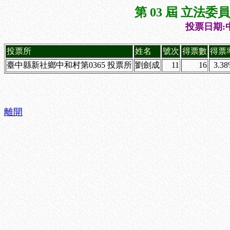
第 03 屆 立法
投票日期:中
投票所
姓名
號次
得票數
得票
臺中縣新社鄉中和村第0365 投票所
劉劍成
11
16
3.3
離開