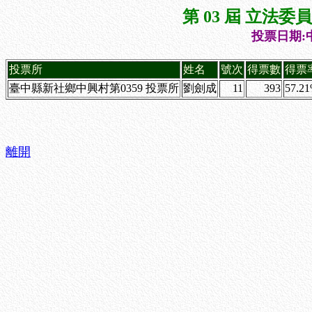
第 03 屆 立法
投票日期:中
投票所
姓名
號次
得票數
得票
臺中縣新社鄉中興村第0359 投票所
劉劍成
11
393
57.2
離開