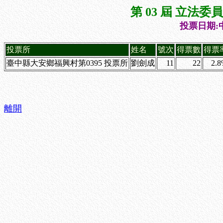
第 03 屆 立法
投票日期:中
投票所
姓名
號次
得票數
得票
臺中縣大安鄉福興村第0395 投票所
劉劍成
11
22
2.
離開