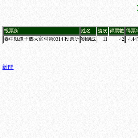
投票所
姓名
號次
得票數
得票
臺中縣潭子鄉大富村第0314 投票所
劉劍成
11
42
4.4
離開