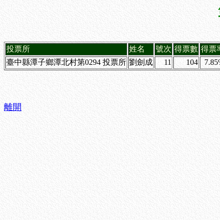
投票所
姓名
號次
得票數
得票
臺中縣潭子鄉潭北村第0294 投票所
劉劍成
11
104
7.8
離開