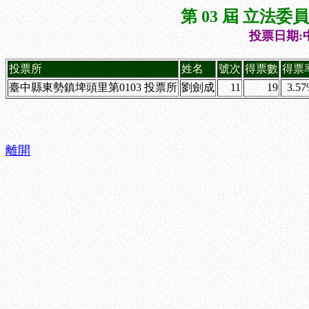
第 03 屆 立法
投票日期:中
投票所
姓名
號次
得票數
得票
臺中縣東勢鎮埤頭里第0103 投票所
劉劍成
11
19
3.5
離開