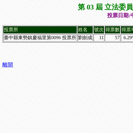
第 03 屆 立法
投票日期:中
投票所
姓名
號次
得票數
得票
臺中縣東勢鎮慶福里第0096 投票所
劉劍成
11
57
6.2
離開