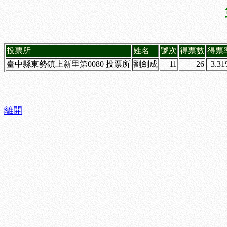
投票所
姓名
號次
得票數
得票
臺中縣東勢鎮上新里第0080 投票所
劉劍成
11
26
3.3
離開