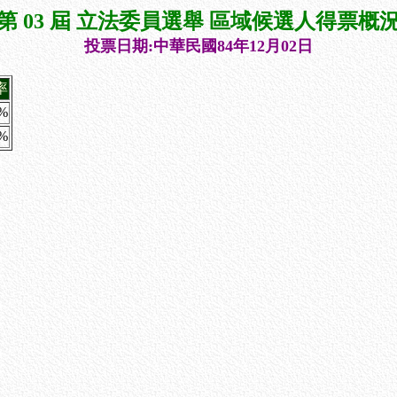
第 03 屆 立法委員選舉 區域候選人得票概
投票日期:中華民國84年12月02日
率
5%
2%