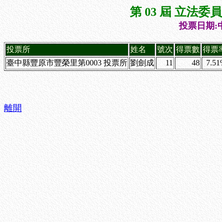
第 03 屆 立法
投票日期:中
投票所
姓名
號次
得票數
得票
臺中縣豐原市豐榮里第0003 投票所
劉劍成
11
48
7.5
離開