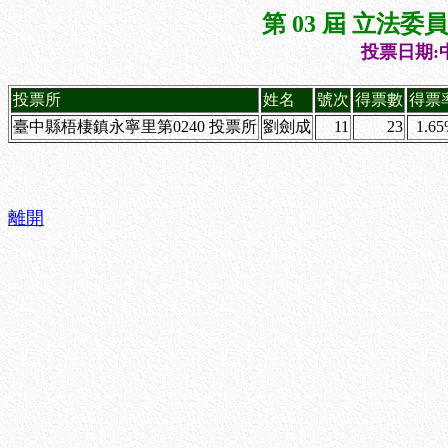
第 03 屆 立法
投票日期:中
投票所
姓名
號次
得票數
得票
臺中縣梧棲鎮永寧里第0240 投票所
劉劍成
11
23
1.6
離開