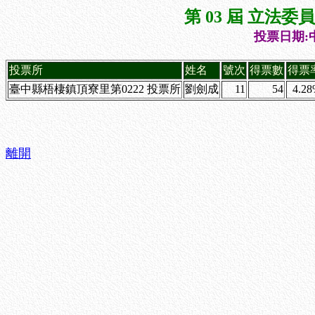
第 03 屆 立法
投票日期:中
投票所
姓名
號次
得票數
得票
臺中縣梧棲鎮頂寮里第0222 投票所
劉劍成
11
54
4.2
離開