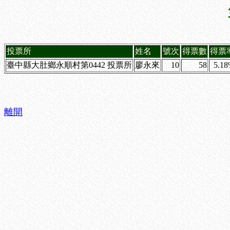
投票所
姓名
號次
得票數
得票
臺中縣大肚鄉永順村第0442 投票所
廖永來
10
58
5.1
離開