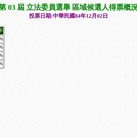
第 03 屆 立法委員選舉 區域候選人得票概
投票日期:中華民國84年12月02日
率
8%
7%
5%
2%