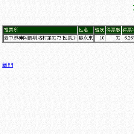
投票所
姓名
號次
得票數
得票
臺中縣神岡鄉圳堵村第0273 投票所
廖永來
10
92
6.2
離開