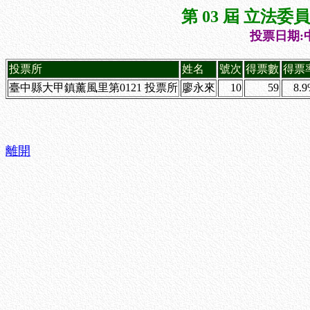
第 03 屆 立法
投票日期:中
投票所
姓名
號次
得票數
得票
臺中縣大甲鎮薰風里第0121 投票所
廖永來
10
59
8.
離開