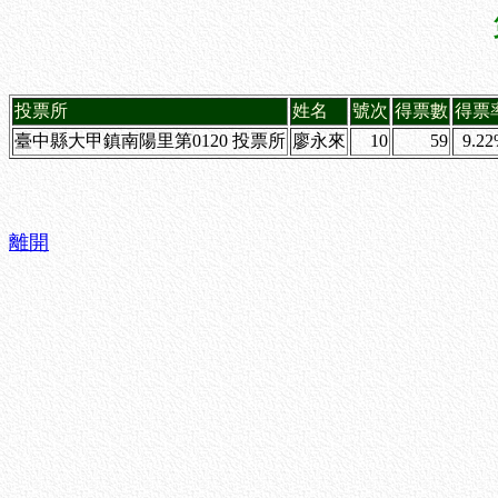
投票所
姓名
號次
得票數
得票
臺中縣大甲鎮南陽里第0120 投票所
廖永來
10
59
9.2
離開