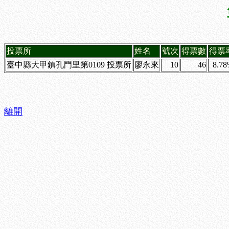
投票所
姓名
號次
得票數
得票
臺中縣大甲鎮孔門里第0109 投票所
廖永來
10
46
8.7
離開