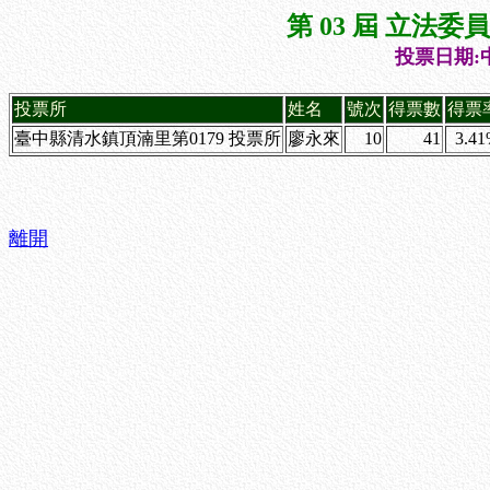
第 03 屆 立法
投票日期:中
投票所
姓名
號次
得票數
得票
臺中縣清水鎮頂湳里第0179 投票所
廖永來
10
41
3.4
離開