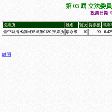
第 03 屆 立法
投票日期:中
投票所
姓名
號次
得票數
得票
臺中縣清水鎮田寮里第0180 投票所
廖永來
10
90
6.4
離開