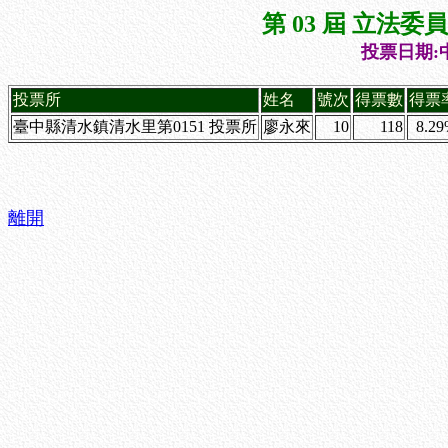
第 03 屆 立法
投票日期:中
投票所
姓名
號次
得票數
得票
臺中縣清水鎮清水里第0151 投票所
廖永來
10
118
8.2
離開