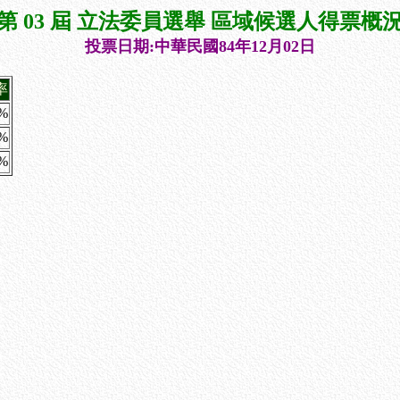
第 03 屆 立法委員選舉 區域候選人得票概
投票日期:中華民國84年12月02日
率
4%
3%
6%