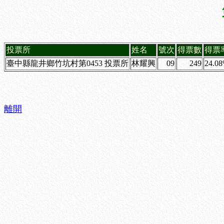
投票所
姓名
號次
得票數
得票
臺中縣龍井鄉竹坑村第0453 投票所
林耀興
09
249
24.0
離開