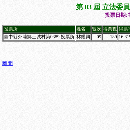
第 03 屆 立法
投票日期:中
投票所
姓名
號次
得票數
得票
臺中縣外埔鄉土城村第0389 投票所
林耀興
09
189
16.3
離開