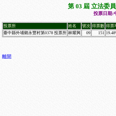
第 03 屆 立法
投票日期:中
投票所
姓名
號次
得票數
得票
臺中縣外埔鄉永豐村第0378 投票所
林耀興
09
151
19.4
離開