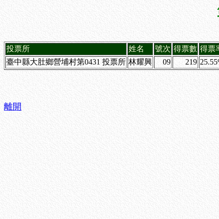
投票所
姓名
號次
得票數
得票
臺中縣大肚鄉營埔村第0431 投票所
林耀興
09
219
25.5
離開