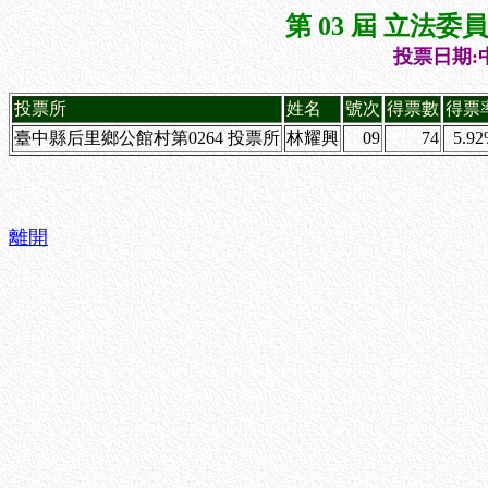
第 03 屆 立法
投票日期:中
投票所
姓名
號次
得票數
得票
臺中縣后里鄉公館村第0264 投票所
林耀興
09
74
5.9
離開