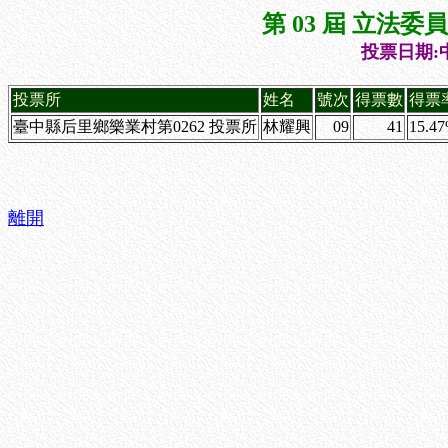
第 03 屆 立法
投票日期:中
投票所
姓名
號次
得票數
得票
臺中縣后里鄉樂業村第0262 投票所
林耀興
09
41
15.4
離開