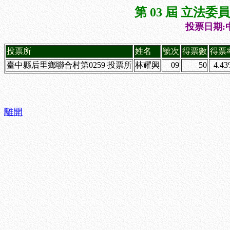
第 03 屆 立法
投票日期:中
投票所
姓名
號次
得票數
得票
臺中縣后里鄉聯合村第0259 投票所
林耀興
09
50
4.4
離開