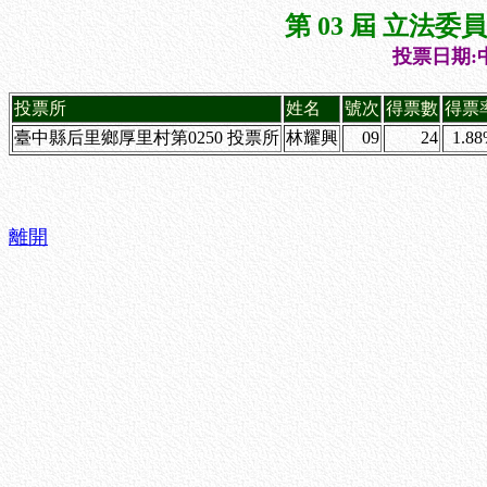
第 03 屆 立法
投票日期:中
投票所
姓名
號次
得票數
得票
臺中縣后里鄉厚里村第0250 投票所
林耀興
09
24
1.8
離開