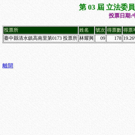
第 03 屆 立法
投票日期:中
投票所
姓名
號次
得票數
得票
臺中縣清水鎮高南里第0173 投票所
林耀興
09
178
19.2
離開