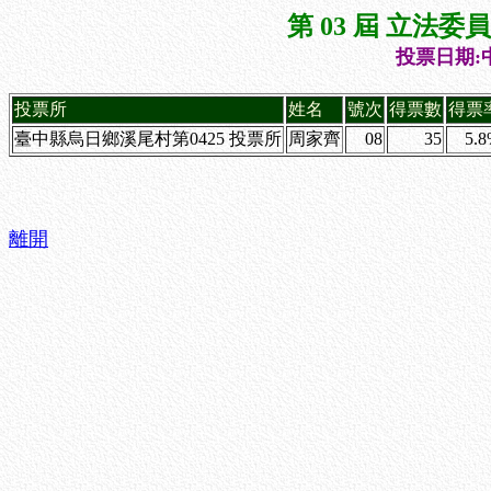
第 03 屆 立法
投票日期:中
投票所
姓名
號次
得票數
得票
臺中縣烏日鄉溪尾村第0425 投票所
周家齊
08
35
5.
離開