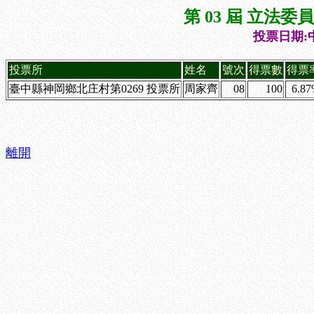
第 03 屆 立法
投票日期:中
投票所
姓名
號次
得票數
得票
臺中縣神岡鄉北庄村第0269 投票所
周家齊
08
100
6.8
離開