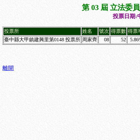
第 03 屆 立法
投票日期:中
投票所
姓名
號次
得票數
得票
臺中縣大甲鎮建興里第0148 投票所
周家齊
08
52
5.8
離開