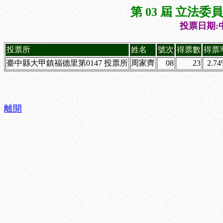
第 03 屆 立法
投票日期:中
投票所
姓名
號次
得票數
得票
臺中縣大甲鎮福德里第0147 投票所
周家齊
08
23
2.7
離開