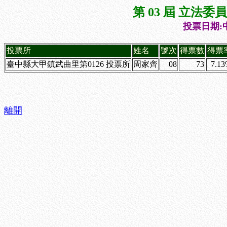
第 03 屆 立法
投票日期:中
投票所
姓名
號次
得票數
得票
臺中縣大甲鎮武曲里第0126 投票所
周家齊
08
73
7.1
離開