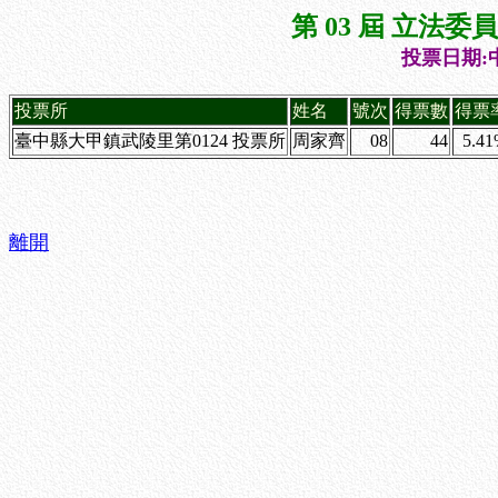
第 03 屆 立法
投票日期:中
投票所
姓名
號次
得票數
得票
臺中縣大甲鎮武陵里第0124 投票所
周家齊
08
44
5.4
離開