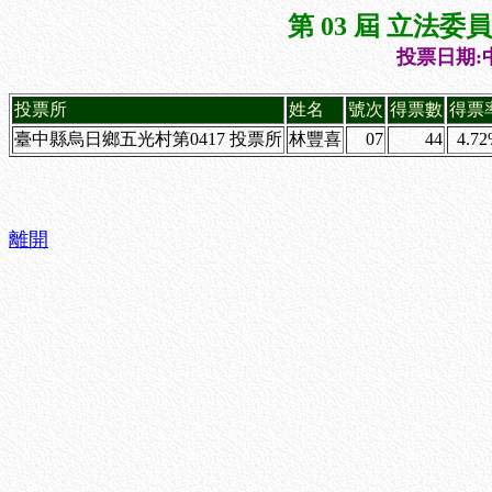
第 03 屆 立法
投票日期:中
投票所
姓名
號次
得票數
得票
臺中縣烏日鄉五光村第0417 投票所
林豐喜
07
44
4.7
離開