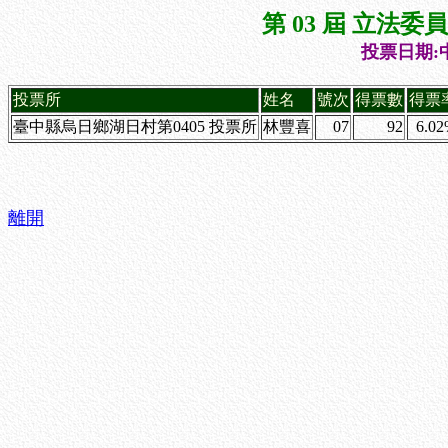
第 03 屆 立法
投票日期:中
投票所
姓名
號次
得票數
得票
臺中縣烏日鄉湖日村第0405 投票所
林豐喜
07
92
6.0
離開